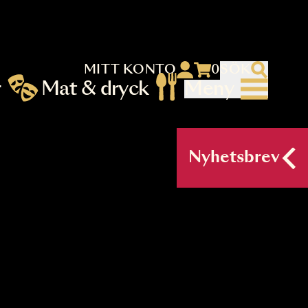
MITT KONTO
 menu)
llningar
Mat & dryck
Me
nu (primary) SV
Nyh