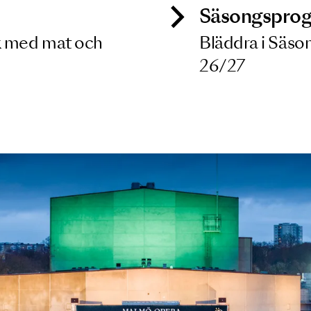
ck
Säso
 besök med mat och
Blädd
26/27