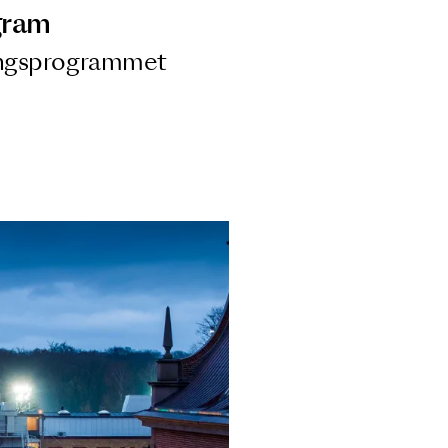
ngsprogram
ra i Säsongsprogrammet