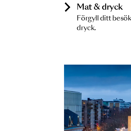
Mat & dry
Förgyll ditt
dryck.