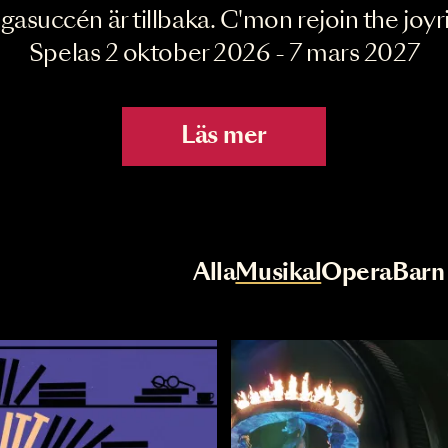
Joyride the Mu
Megasuccén är tillbaka. C'mon rejoin 
Spelas 2 oktober 2026 - 7 mar
Läs mer
r
Val av kategori
Alla
Musikal
Op