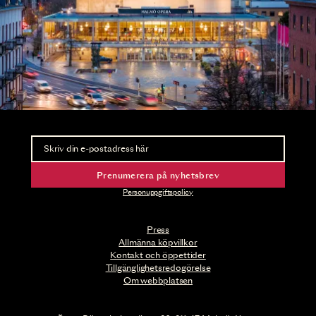
Nyhetsbrev
Ta del av förhandsinformation och biljettsläpp.
Prenumerera på nyhetsbrev
Personuppgiftspolicy
Press
Allmänna köpvillkor
Kontakt och öppettider
Tillgänglighetsredogörelse
Om webbplatsen