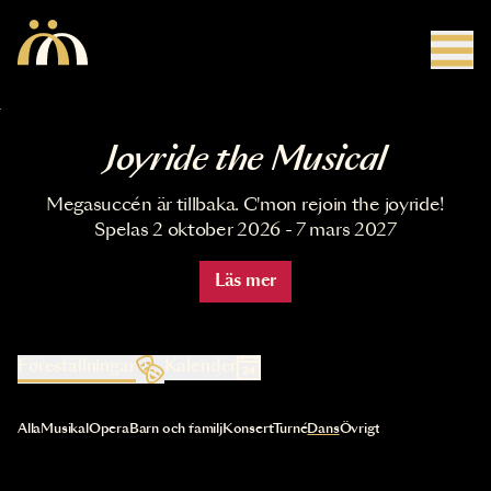
Hoppa till huvudinnehåll
Joyride the Musical
Megasuccén är tillbaka. C'mon rejoin the joyride!
Spelas 2 oktober 2026 - 7 mars 2027
Läs mer
Föreställningar
Kalender
Val av kategori uppdaterar innehållet automatiskt
Alla
Musikal
Opera
Barn och familj
Konsert
Turné
Dans
Övrigt