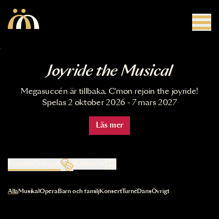
Hoppa till huvudinnehåll
Joyride the Musical
Megasuccén är tillbaka. C'mon rejoin the joyride!
Spelas 2 oktober 2026 - 7 mars 2027
Läs mer
Föreställningar
Kalender
Val av kategori uppdaterar innehållet automatiskt
Alla
Musikal
Opera
Barn och familj
Konsert
Turné
Dans
Övrigt