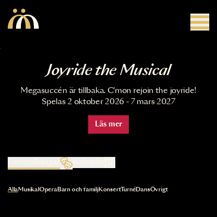
Hoppa till huvudinnehåll
Joyride the Musical
Megasuccén är tillbaka. C'mon rejoin the joyride!
Spelas 2 oktober 2026 - 7 mars 2027
Läs mer
Föreställningar
Kalender
Val av kategori uppdaterar innehållet automatiskt
Alla
Musikal
Opera
Barn och familj
Konsert
Turné
Dans
Övrigt