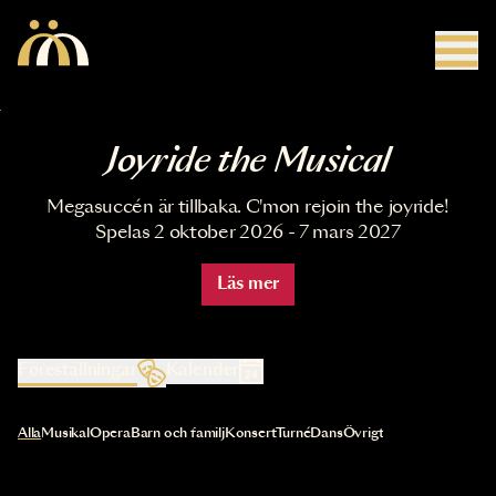
Hoppa till huvudinnehåll
Joyride the Musical
Megasuccén är tillbaka. C'mon rejoin the joyride!
Spelas 2 oktober 2026 - 7 mars 2027
Läs mer
Föreställningar
Kalender
Val av kategori uppdaterar innehållet automatiskt
Alla
Musikal
Opera
Barn och familj
Konsert
Turné
Dans
Övrigt