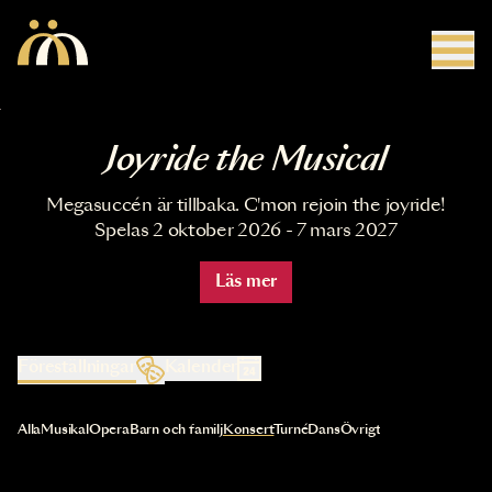
Hoppa till huvudinnehåll
Joyride the Musical
Megasuccén är tillbaka. C'mon rejoin the joyride!
Spelas 2 oktober 2026 - 7 mars 2027
Läs mer
Föreställningar
Kalender
Val av kategori uppdaterar innehållet automatiskt
Alla
Musikal
Opera
Barn och familj
Konsert
Turné
Dans
Övrigt