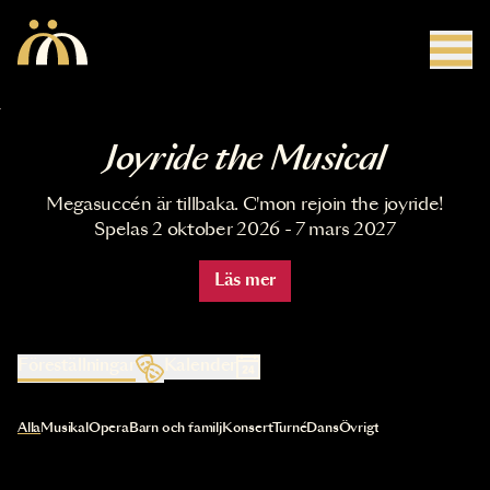
Hoppa till huvudinnehåll
Joyride the Musical
Megasuccén är tillbaka. C'mon rejoin the joyride!
Spelas 2 oktober 2026 - 7 mars 2027
Läs mer
Föreställningar
Kalender
Val av kategori uppdaterar innehållet automatiskt
Alla
Musikal
Opera
Barn och familj
Konsert
Turné
Dans
Övrigt