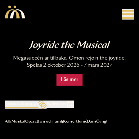
Hoppa till huvudinnehåll
Joyride the Musical
Megasuccén är tillbaka. C'mon rejoin the joyride!
Spelas 2 oktober 2026 - 7 mars 2027
Läs mer
Föreställningar
Kalender
Val av kategori uppdaterar innehållet automatiskt
Alla
Musikal
Opera
Barn och familj
Konsert
Turné
Dans
Övrigt