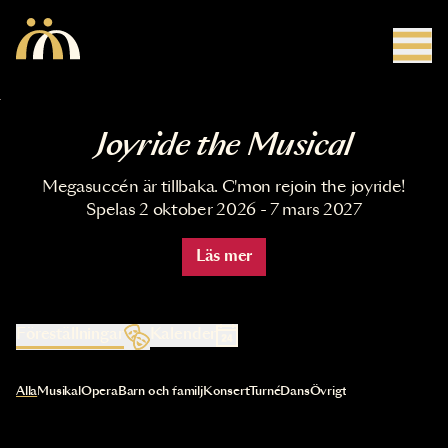
Hoppa till huvudinnehåll
Joyride the Musical
Megasuccén är tillbaka. C'mon rejoin the joyride!
Spelas 2 oktober 2026 - 7 mars 2027
Läs mer
Föreställningar
Kalender
Val av kategori uppdaterar innehållet automatiskt
Alla
Musikal
Opera
Barn och familj
Konsert
Turné
Dans
Övrigt