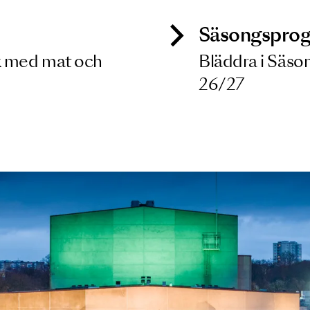
9 OKT 2026
ck
Säso
 besök med mat och
Blädd
26/27