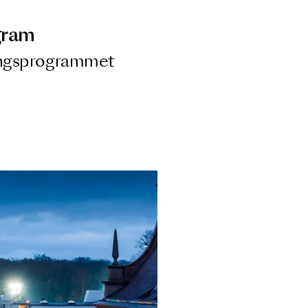
ngsprogram
ra i Säsongsprogrammet