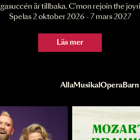
Joyride the Mu
Megasuccén är tillbaka. C'mon rejoin 
Spelas 2 oktober 2026 - 7 mar
Läs mer
r
Val av kategori
Alla
Musikal
Op