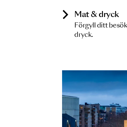
Mat & dry
Förgyll ditt
dryck.