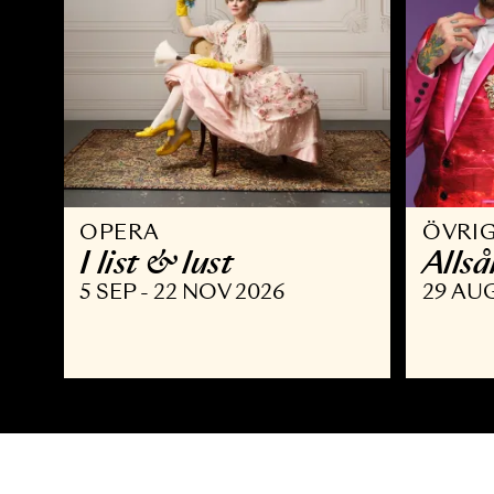
OPERA
Ö
I list & lust
A
5 SEP - 22 NOV 2026
2