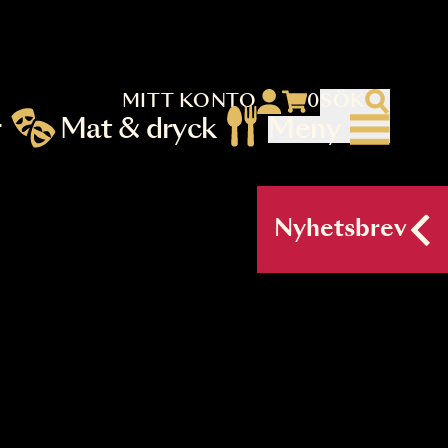
MITT KONTO
 menu)
llningar
Mat & dryck
Me
nu (primary) SV
Nyh