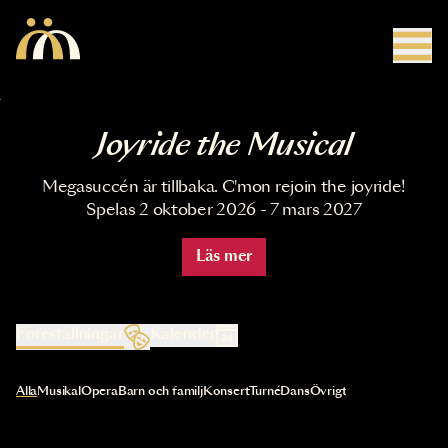
Hoppa till huvudinnehåll
Joyride the Musical
Megasuccén är tillbaka. C'mon rejoin the joyride!
Spelas 2 oktober 2026 - 7 mars 2027
Läs mer
Föreställningar
Kalender
Val av kategori uppdaterar innehållet automatiskt
Alla
Musikal
Opera
Barn och familj
Konsert
Turné
Dans
Övrigt