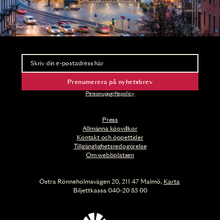
Nyhetsbrev
Ta del av förhandsinformation och biljettsläpp.
Prenumerera på nyhetsbrev
Personuppgiftspolicy
Press
Allmänna köpvillkor
Kontakt och öppettider
Tillgänglighetsredogörelse
Om webbplatsen
Östra Rönneholmsvägen 20, 211 47 Malmö,
Karta
Biljettkassa 040-20 85 00