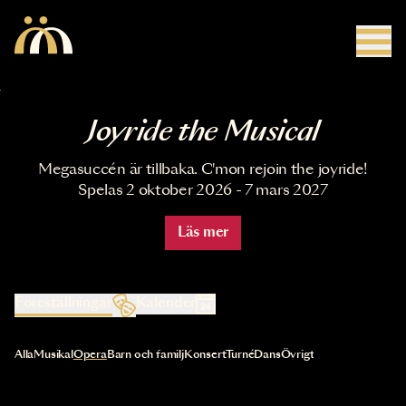
Hoppa till huvudinnehåll
Joyride the Musical
Megasuccén är tillbaka. C'mon rejoin the joyride!
Spelas 2 oktober 2026 - 7 mars 2027
Läs mer
Föreställningar
Kalender
Val av kategori uppdaterar innehållet automatiskt
Alla
Musikal
Opera
Barn och familj
Konsert
Turné
Dans
Övrigt