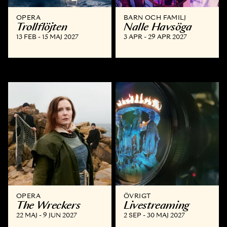
OPERA
BARN OCH FAMILJ
Trollflöjten
Nalle Havsöga
13 FEB - 15 MAJ 2027
3 APR - 29 APR 2027
OPERA
ÖVRIGT
The Wreckers
Livestreaming
22 MAJ - 9 JUN 2027
2 SEP - 30 MAJ 2027