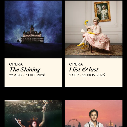
OPERA
OPERA
The Shining
I list & lust
22 AUG - 7 OKT 2026
5 SEP - 22 NOV 2026