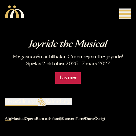
Hoppa till huvudinnehåll
Joyride the Musical
Megasuccén är tillbaka. C'mon rejoin the joyride!
Spelas 2 oktober 2026 - 7 mars 2027
Läs mer
Föreställningar
Kalender
Val av kategori uppdaterar innehållet automatiskt
Alla
Musikal
Opera
Barn och familj
Konsert
Turné
Dans
Övrigt