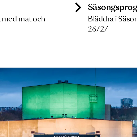
ck
Säso
 besök med mat och
Blädd
26/27