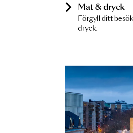
Mat & dry
Förgyll ditt
dryck.