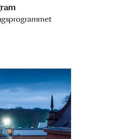
ngsprogram
ra i Säsongsprogrammet