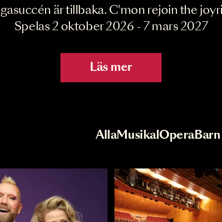
Joyride the Mu
Megasuccén är tillbaka. C'mon rejoin 
Spelas 2 oktober 2026 - 7 mar
Läs mer
r
Val av kategori
Alla
Musikal
Op