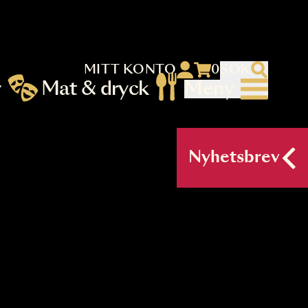
MITT KONTO
 menu)
llningar
Mat & dryck
Me
nu (primary) SV
Nyh