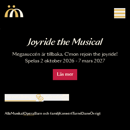
Hoppa till huvudinnehåll
Joyride the Musical
Megasuccén är tillbaka. C'mon rejoin the joyride!
Spelas 2 oktober 2026 - 7 mars 2027
Läs mer
Föreställningar
Kalender
Val av kategori uppdaterar innehållet automatiskt
Alla
Musikal
Opera
Barn och familj
Konsert
Turné
Dans
Övrigt