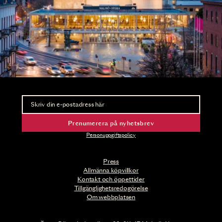
Nyhetsbrev
Ta del av förhandsinformation och biljettsläpp.
Prenumerera på nyhetsbrev
Personuppgiftspolicy
Press
Allmänna köpvillkor
Kontakt och öppettider
Tillgänglighetsredogörelse
Om webbplatsen