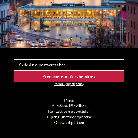
Nyhetsbrev
Ta del av förhandsinformation och biljettsläpp.
Prenumerera på nyhetsbrev
Personuppgiftspolicy
Press
Allmänna köpvillkor
Kontakt och öppettider
Tillgänglighetsredogörelse
Om webbplatsen