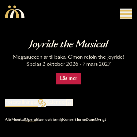
Hoppa till huvudinnehåll
Joyride the Musical
Megasuccén är tillbaka. C'mon rejoin the joyride!
Spelas 2 oktober 2026 - 7 mars 2027
Läs mer
Föreställningar
Kalender
Val av kategori uppdaterar innehållet automatiskt
Alla
Musikal
Opera
Barn och familj
Konsert
Turné
Dans
Övrigt