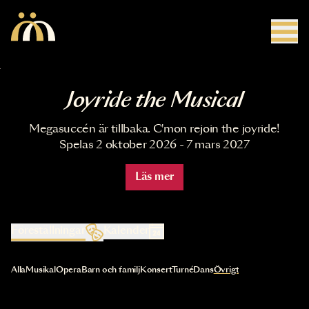
Hoppa till huvudinnehåll
Joyride the Musical
Megasuccén är tillbaka. C'mon rejoin the joyride!
Spelas 2 oktober 2026 - 7 mars 2027
Läs mer
Föreställningar
Kalender
Val av kategori uppdaterar innehållet automatiskt
Alla
Musikal
Opera
Barn och familj
Konsert
Turné
Dans
Övrigt