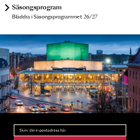
Säsongsprogram
Bläddra i Säsongsprogrammet 26/27
Nyhetsbrev
Ta del av förhandsinformation och biljettsläpp.