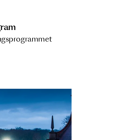
ngsprogram
ra i Säsongsprogrammet