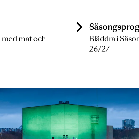
 dina filterkriterier
ck
Säso
 besök med mat och
Blädd
26/27