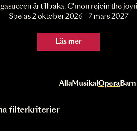
Joyride the Mu
Megasuccén är tillbaka. C'mon rejoin 
Spelas 2 oktober 2026 - 7 mar
Läs mer
r
Val av kategori
Alla
Musikal
Op