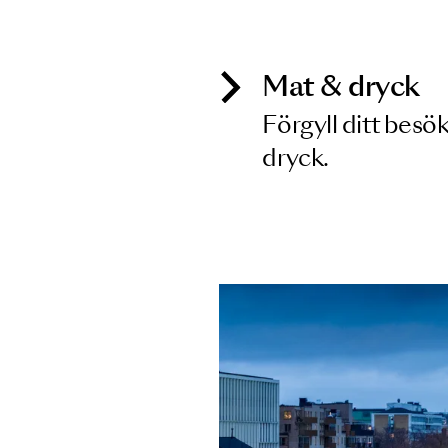
Inga föreställningar matchar
Mat & dry
Förgyll ditt
dryck.