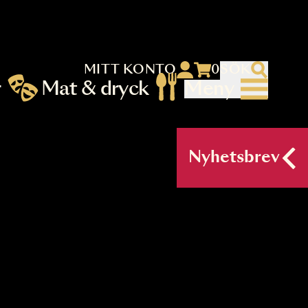
MITT KONTO
 menu)
llningar
Mat & dryck
Me
nu (primary) SV
Nyh