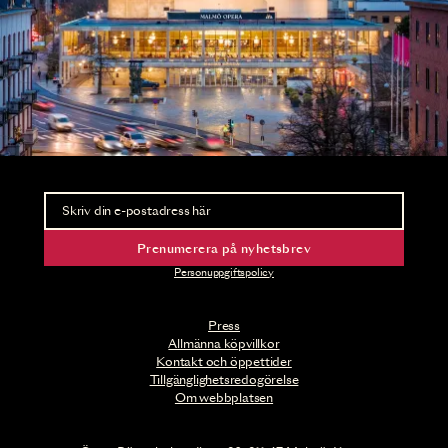
Nyhetsbrev
Ta del av förhandsinformation och biljettsläpp.
Prenumerera på nyhetsbrev
Personuppgiftspolicy
Press
Allmänna köpvillkor
Kontakt och öppettider
Tillgänglighetsredogörelse
Om webbplatsen