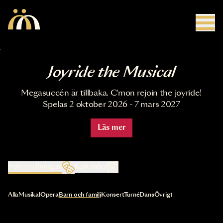
Hoppa till huvudinnehåll
Joyride the Musical
Megasuccén är tillbaka. C'mon rejoin the joyride!
Spelas 2 oktober 2026 - 7 mars 2027
Läs mer
Föreställningar
Kalender
Val av kategori uppdaterar innehållet automatiskt
Alla
Musikal
Opera
Barn och familj
Konsert
Turné
Dans
Övrigt