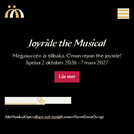
Hoppa till huvudinnehåll
Joyride the Musical
Megasuccén är tillbaka. C'mon rejoin the joyride!
Spelas 2 oktober 2026 - 7 mars 2027
Läs mer
Föreställningar
Kalender
Val av kategori uppdaterar innehållet automatiskt
Alla
Musikal
Opera
Barn och familj
Konsert
Turné
Dans
Övrigt