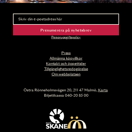
Nyhetsbrev
Ta del av förhandsinformation och biljettsläpp.
Prenumerera på nyhetsbrev
Personuppgiftspolicy
Press
Allmänna köpvillkor
Kontakt och öppettider
Tillgänglighetsredogörelse
Om webbplatsen
Östra Rönneholmsvägen 20, 211 47 Malmö,
Karta
Biljettkassa 040-20 85 00