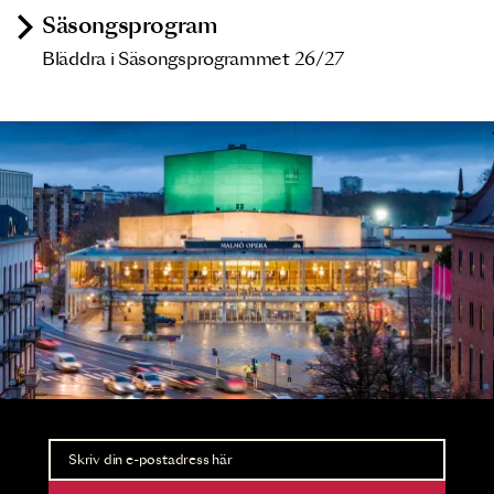
Säsongsprogram
Bläddra i Säsongsprogrammet 26/27
Nyhetsbrev
Ta del av förhandsinformation och biljettsläpp.