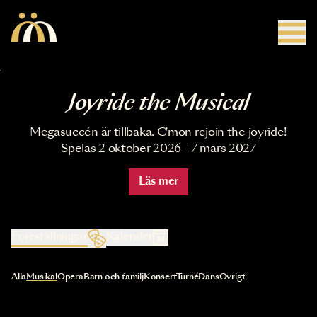
Hoppa till huvudinnehåll
Joyride the Musical
Megasuccén är tillbaka. C'mon rejoin the joyride!
Spelas 2 oktober 2026 - 7 mars 2027
Läs mer
Föreställningar
Kalender
Val av kategori uppdaterar innehållet automatiskt
Alla
Musikal
Opera
Barn och familj
Konsert
Turné
Dans
Övrigt