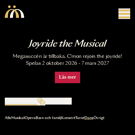
Hoppa till huvudinnehåll
Joyride the Musical
Megasuccén är tillbaka. C'mon rejoin the joyride!
Spelas 2 oktober 2026 - 7 mars 2027
Läs mer
Föreställningar
Kalender
Val av kategori uppdaterar innehållet automatiskt
Alla
Musikal
Opera
Barn och familj
Konsert
Turné
Dans
Övrigt