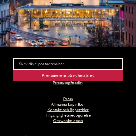
Nyhetsbrev
Ta del av förhandsinformation och biljettsläpp.
Prenumerera på nyhetsbrev
Personuppgiftspolicy
Press
Allmänna köpvillkor
Kontakt och öppettider
Tillgänglighetsredogörelse
Om webbplatsen