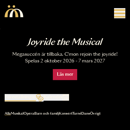
Hoppa till huvudinnehåll
Joyride the Musical
Megasuccén är tillbaka. C'mon rejoin the joyride!
Spelas 2 oktober 2026 - 7 mars 2027
Läs mer
Föreställningar
Kalender
Val av kategori uppdaterar innehållet automatiskt
Alla
Musikal
Opera
Barn och familj
Konsert
Turné
Dans
Övrigt