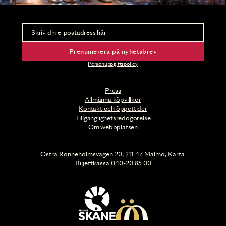
Nyhetsbrev
Ta del av förhandsinformation och biljettsläpp.
Prenumerera på nyhetsbrev
Personuppgiftspolicy
Press
Allmänna köpvillkor
Kontakt och öppettider
Tillgänglighetsredogörelse
Om webbplatsen
Östra Rönneholmsvägen 20, 211 47 Malmö,
Karta
Biljettkassa 040-20 85 00