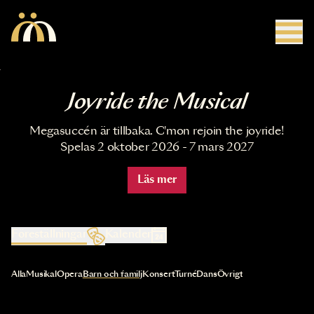
Hoppa till huvudinnehåll
Joyride the Musical
Megasuccén är tillbaka. C'mon rejoin the joyride!
Spelas 2 oktober 2026 - 7 mars 2027
Läs mer
Föreställningar
Kalender
Val av kategori uppdaterar innehållet automatiskt
Alla
Musikal
Opera
Barn och familj
Konsert
Turné
Dans
Övrigt