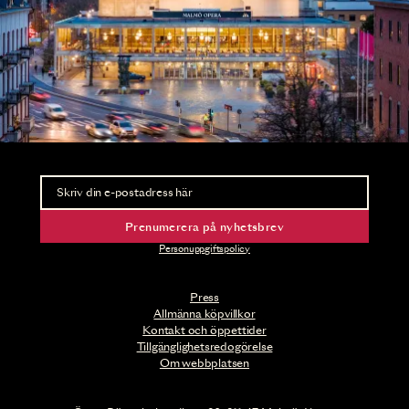
Nyhetsbrev
Ta del av förhandsinformation och biljettsläpp.
Prenumerera på nyhetsbrev
Personuppgiftspolicy
Press
Allmänna köpvillkor
Kontakt och öppettider
Tillgänglighetsredogörelse
Om webbplatsen