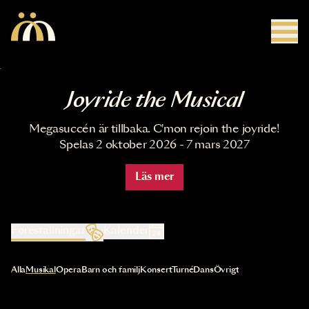
Hoppa till huvudinnehåll
Joyride the Musical
Megasuccén är tillbaka. C'mon rejoin the joyride!
Spelas 2 oktober 2026 - 7 mars 2027
Läs mer
Föreställningar
Kalender
Val av kategori uppdaterar innehållet automatiskt
Alla
Musikal
Opera
Barn och familj
Konsert
Turné
Dans
Övrigt