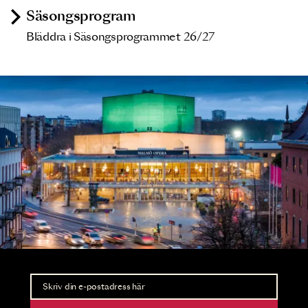
Säsongsprogram
Bläddra i Säsongsprogrammet 26/27
Nyhetsbrev
Ta del av förhandsinformation och biljettsläpp.