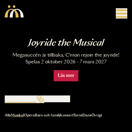
Hoppa till huvudinnehåll
Joyride the Musical
Megasuccén är tillbaka. C'mon rejoin the joyride!
Spelas 2 oktober 2026 - 7 mars 2027
Läs mer
Föreställningar
Kalender
Val av kategori uppdaterar innehållet automatiskt
Alla
Musikal
Opera
Barn och familj
Konsert
Turné
Dans
Övrigt