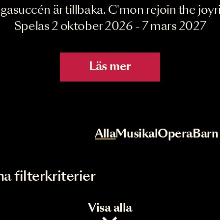
Joyride the Mu
Megasuccén är tillbaka. C'mon rejoin 
Spelas 2 oktober 2026 - 7 mar
Läs mer
r
Val av kategori
Alla
Musikal
Op