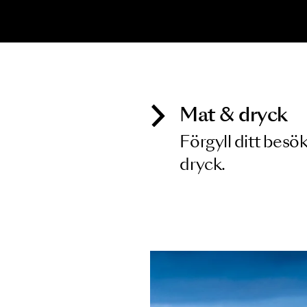
Inga föreställningar matchar
Mat & dry
Förgyll ditt
dryck.