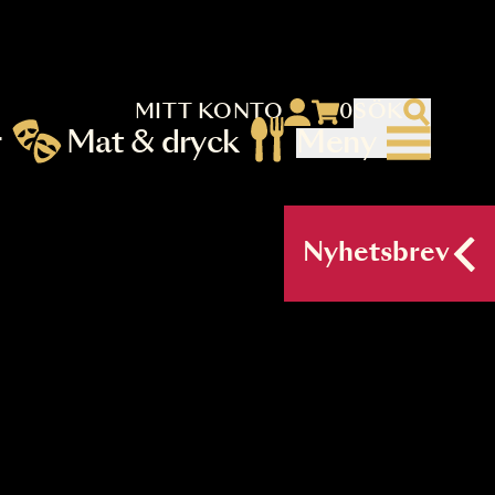
MITT KONTO
 menu)
llningar
Mat & dryck
Me
nu (primary) SV
Nyh