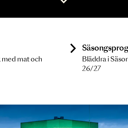
 dina filterkriterier
Visa alla
ck
Säso
 besök med mat och
Blädd
26/27