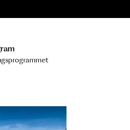
ngsprogram
ra i Säsongsprogrammet