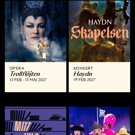
OPERA
KONSERT
Trollflöjten
Haydn
13 FEB - 15 MAJ 2027
19 FEB 2027