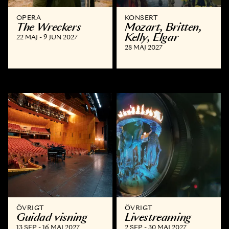
OPERA
KONSERT
The Wreckers
Mozart, Britten,
Kelly, Elgar
22 MAJ - 9 JUN 2027
28 MAJ 2027
ÖVRIGT
ÖVRIGT
Guidad visning
Livestreaming
13 SEP - 16 MAJ 2027
2 SEP - 30 MAJ 2027