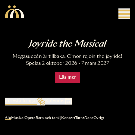
Hoppa till huvudinnehåll
Joyride the Musical
Megasuccén är tillbaka. C'mon rejoin the joyride!
Spelas 2 oktober 2026 - 7 mars 2027
Läs mer
Föreställningar
Kalender
Val av kategori uppdaterar innehållet automatiskt
Alla
Musikal
Opera
Barn och familj
Konsert
Turné
Dans
Övrigt