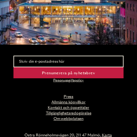
Nyhetsbrev
Ta del av förhandsinformation och biljettsläpp.
Prenumerera på nyhetsbrev
Personuppgiftspolicy
Press
Allmänna köpvillkor
Kontakt och öppettider
Tillgänglighetsredogörelse
Om webbplatsen
Östra Rönneholmsvägen 20, 211 47 Malmö,
Karta