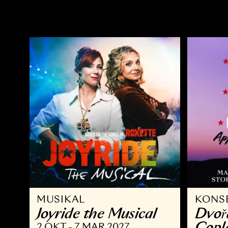
OPERA
Ö
Kvarteret Korpen
A
14 NOV - 10 JAN 2027
2