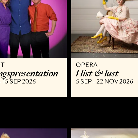
VRIGT
OPERA
äsongspresentation
I list & l
AUG - 15 SEP 2026
5 SEP - 22 