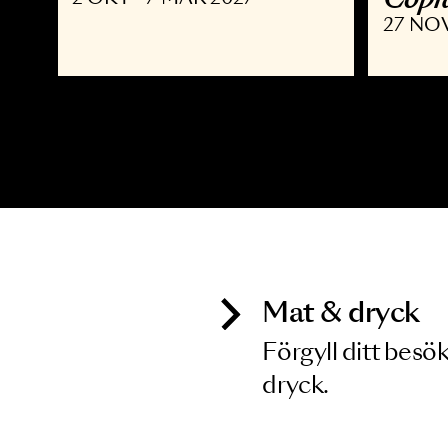
MUSIKAL
K
Joyride the Musical
D
C
2 OKT - 7 MAR 2027
2