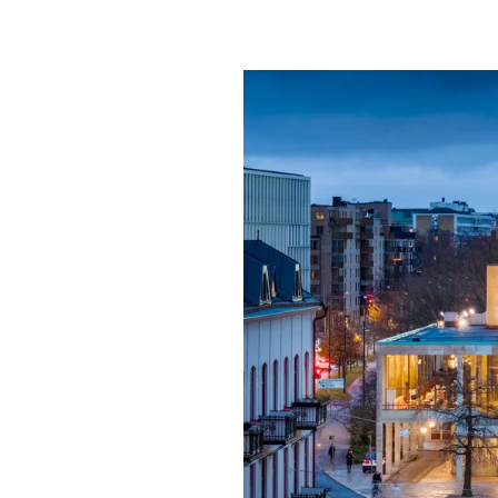
Mat & dry
Förgyll ditt
dryck.