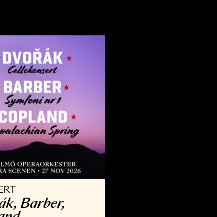
VRIGT
KONSERT
llsång med Operan
Kammar­
9 AUG - 30 AUG 2026
3 OKT - 29 