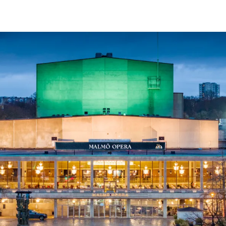
ck
Säso
 besök med mat och
Blädd
26/27