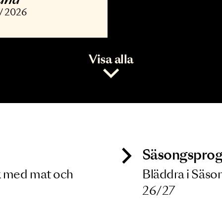
ONSERT
vořák, Barber,
opland
7 NOV 2026
Visa alla