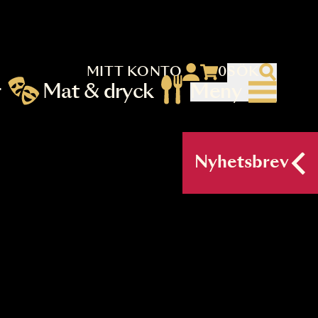
MITT KONTO
 menu)
llningar
Mat & dryck
Me
nu (primary) SV
Nyh