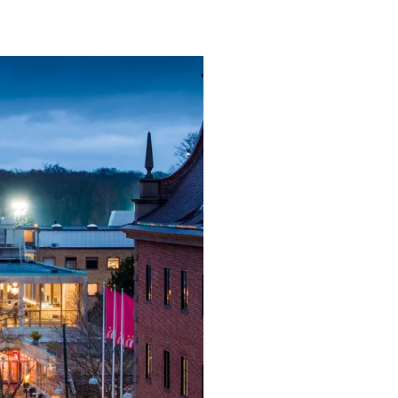
ngsprogram
ra i Säsongsprogrammet