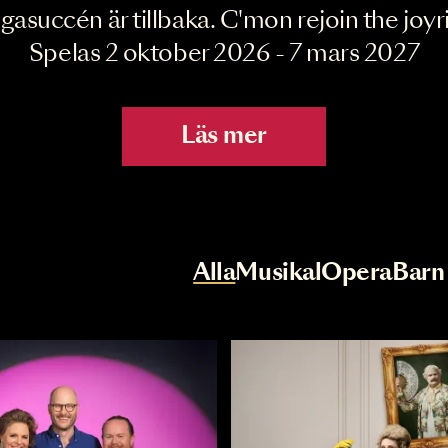
Joyride the Mu
Megasuccén är tillbaka. C'mon rejoin 
Spelas 2 oktober 2026 - 7 mar
Läs mer
r
Val av kategori
Alla
Musikal
Op