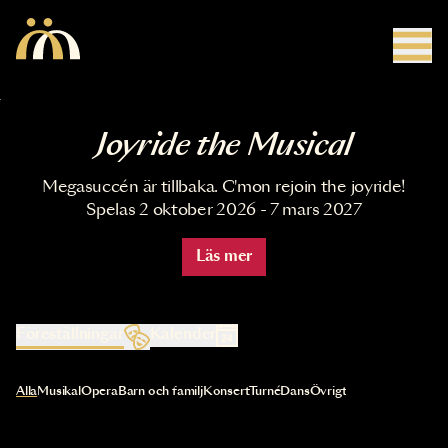
Hoppa till huvudinnehåll
Joyride the Musical
Megasuccén är tillbaka. C'mon rejoin the joyride!
Spelas 2 oktober 2026 - 7 mars 2027
Läs mer
Föreställningar
Kalender
Val av kategori uppdaterar innehållet automatiskt
Alla
Musikal
Opera
Barn och familj
Konsert
Turné
Dans
Övrigt