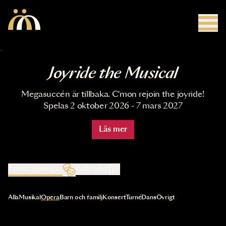
Hoppa till huvudinnehåll
Joyride the Musical
Megasuccén är tillbaka. C'mon rejoin the joyride!
Spelas 2 oktober 2026 - 7 mars 2027
Läs mer
Föreställningar
Kalender
Val av kategori uppdaterar innehållet automatiskt
Alla
Musikal
Opera
Barn och familj
Konsert
Turné
Dans
Övrigt