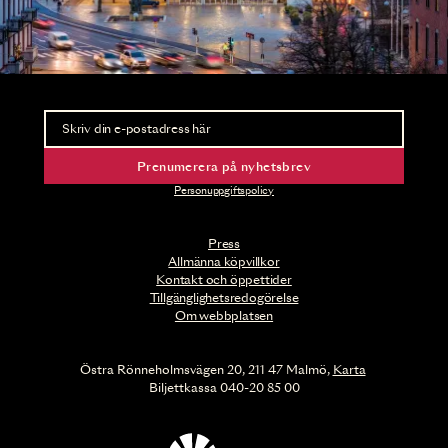
Nyhetsbrev
Ta del av förhandsinformation och biljettsläpp.
Prenumerera på nyhetsbrev
Personuppgiftspolicy
Press
Allmänna köpvillkor
Kontakt och öppettider
Tillgänglighetsredogörelse
Om webbplatsen
Östra Rönneholmsvägen 20, 211 47 Malmö,
Karta
Biljettkassa 040-20 85 00