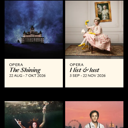
OPERA
OPERA
The Shining
I list & lust
22 AUG - 7 OKT 2026
5 SEP - 22 NOV 2026