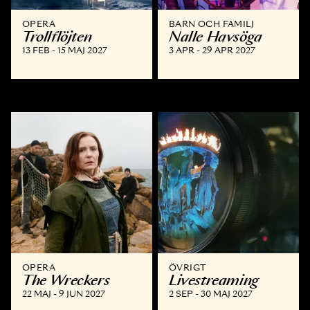
OPERA
BARN OCH FAMILJ
Trollflöjten
Nalle Havsöga
13 FEB - 15 MAJ 2027
3 APR - 29 APR 2027
OPERA
ÖVRIGT
The Wreckers
Livestreaming
22 MAJ - 9 JUN 2027
2 SEP - 30 MAJ 2027