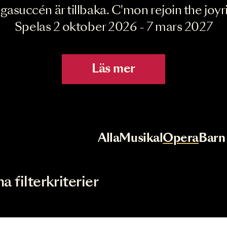
Joyride the Mu
Megasuccén är tillbaka. C'mon rejoin 
Spelas 2 oktober 2026 - 7 mar
Läs mer
r
Val av kategori
Alla
Musikal
Op