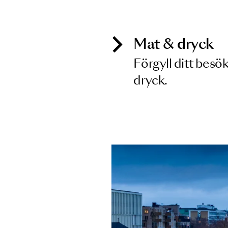
Inga föreställningar matchar
Mat & dry
Förgyll ditt
dryck.