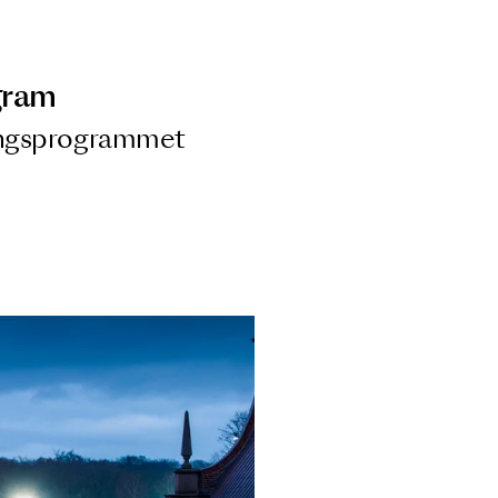
ngsprogram
ra i Säsongsprogrammet