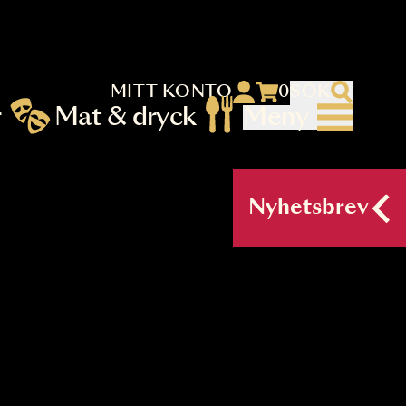
MITT KONTO
 menu)
llningar
Mat & dryck
Me
nu (primary) SV
Nyh