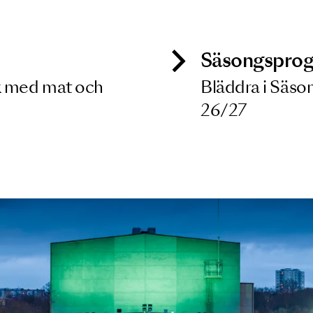
 dina filterkriterier
ck
Säso
 besök med mat och
Blädd
26/27