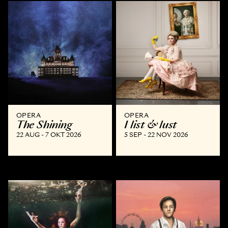
OPERA
OPERA
The Shining
I list & lust
22 AUG - 7 OKT 2026
5 SEP - 22 NOV 2026