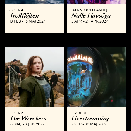
OPERA
BARN OCH FAMILJ
Trollflöjten
Nalle Havsöga
13 FEB - 15 MAJ 2027
3 APR - 29 APR 2027
OPERA
ÖVRIGT
The Wreckers
Livestreaming
22 MAJ - 9 JUN 2027
2 SEP - 30 MAJ 2027