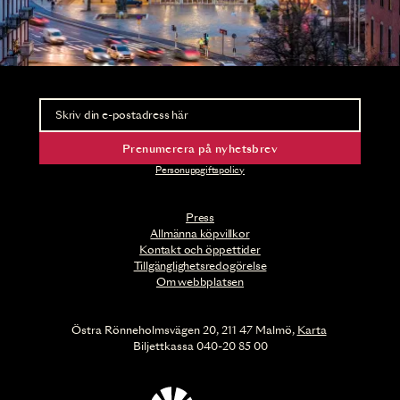
Nyhetsbrev
Ta del av förhandsinformation och biljettsläpp.
Prenumerera på nyhetsbrev
Personuppgiftspolicy
Press
Allmänna köpvillkor
Kontakt och öppettider
Tillgänglighetsredogörelse
Om webbplatsen
Östra Rönneholmsvägen 20, 211 47 Malmö,
Karta
Biljettkassa 040-20 85 00