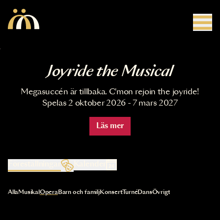
Hoppa till huvudinnehåll
Joyride the Musical
Megasuccén är tillbaka. C'mon rejoin the joyride!
Spelas 2 oktober 2026 - 7 mars 2027
Läs mer
Föreställningar
Kalender
Val av kategori uppdaterar innehållet automatiskt
Alla
Musikal
Opera
Barn och familj
Konsert
Turné
Dans
Övrigt