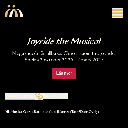
Hoppa till huvudinnehåll
Joyride the Musical
Megasuccén är tillbaka. C'mon rejoin the joyride!
Spelas 2 oktober 2026 - 7 mars 2027
Läs mer
Föreställningar
Kalender
Val av kategori uppdaterar innehållet automatiskt
Alla
Musikal
Opera
Barn och familj
Konsert
Turné
Dans
Övrigt