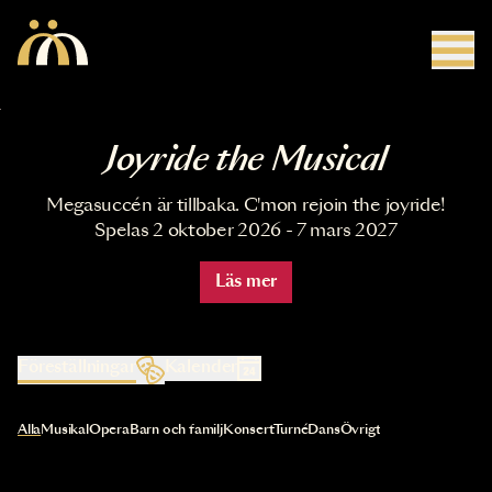
Hoppa till huvudinnehåll
Joyride the Musical
Megasuccén är tillbaka. C'mon rejoin the joyride!
Spelas 2 oktober 2026 - 7 mars 2027
Läs mer
Föreställningar
Kalender
Val av kategori uppdaterar innehållet automatiskt
Alla
Musikal
Opera
Barn och familj
Konsert
Turné
Dans
Övrigt