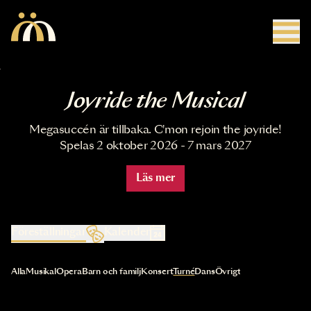
Hoppa till huvudinnehåll
Joyride the Musical
Megasuccén är tillbaka. C'mon rejoin the joyride!
Spelas 2 oktober 2026 - 7 mars 2027
Läs mer
Föreställningar
Kalender
Val av kategori uppdaterar innehållet automatiskt
Alla
Musikal
Opera
Barn och familj
Konsert
Turné
Dans
Övrigt