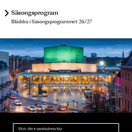
Säsongsprogram
Bläddra i Säsongsprogrammet 26/27
Nyhetsbrev
Ta del av förhandsinformation och biljettsläpp.