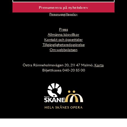
Prenumerera på nyhetsbrev
Personuppgiftspolicy
Press
Allmänna köpvillkor
Kontakt och öppettider
Tillgänglighetsredogörelse
Om webbplatsen
Östra Rönneholmsvägen 20, 211 47 Malmö,
Karta
Biljettkassa 040-20 85 00
HELA SKÅNES OPERA