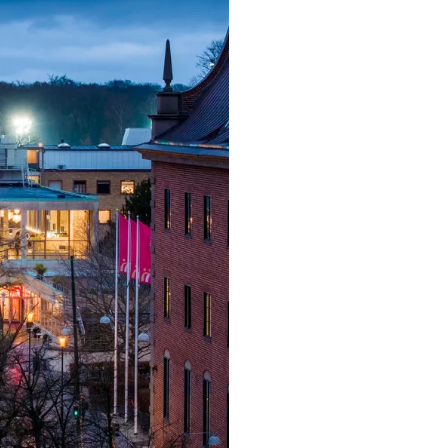
ngsprogram
ra i Säsongsprogrammet