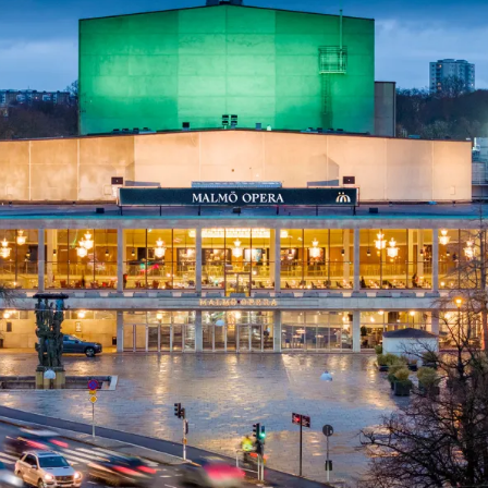
ck
Säso
 besök med mat och
Blädd
26/27