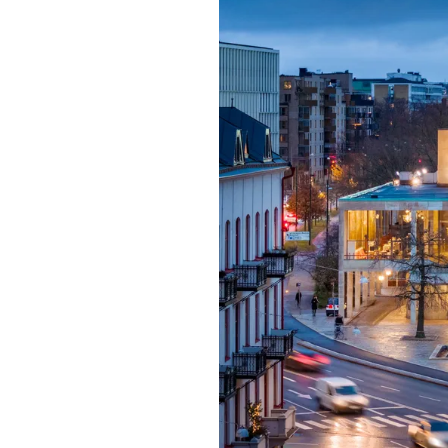
Mat & dry
Förgyll ditt
dryck.