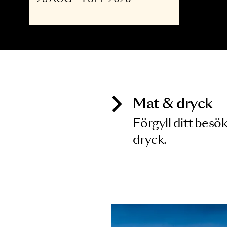
OPERA
The Shining - Opera
upp till 30
28 AUG - 4 SEP 2026