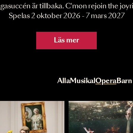
Joyride the Mu
Megasuccén är tillbaka. C'mon rejoin 
Spelas 2 oktober 2026 - 7 mar
Läs mer
r
Val av kategori
Alla
Musikal
Op