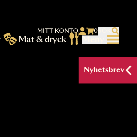
MITT KONTO
 menu)
llningar
Mat & dryck
Me
nu (primary) SV
Nyh