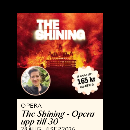
OPERA
B
Trollflöjten
N
13 FEB - 15 MAJ 2027
3 