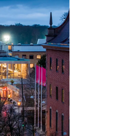
ngsprogram
ra i Säsongsprogrammet