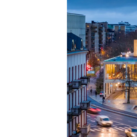
Mat & dry
Förgyll ditt
dryck.