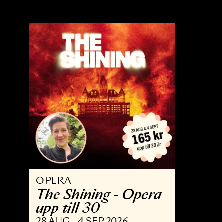
OPERA
B
Trollflöjten
N
13 FEB - 15 MAJ 2027
3 