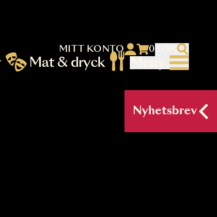
MITT KONTO
 menu)
llningar
Mat & dryck
Me
nu (primary) SV
Nyh