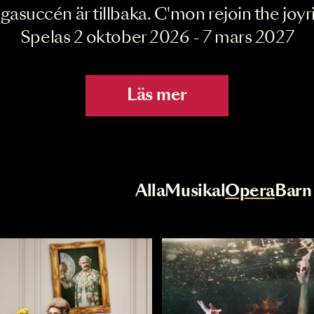
Joyride the Mu
Megasuccén är tillbaka. C'mon rejoin 
Spelas 2 oktober 2026 - 7 mar
Läs mer
r
Val av kategori
Alla
Musikal
Op