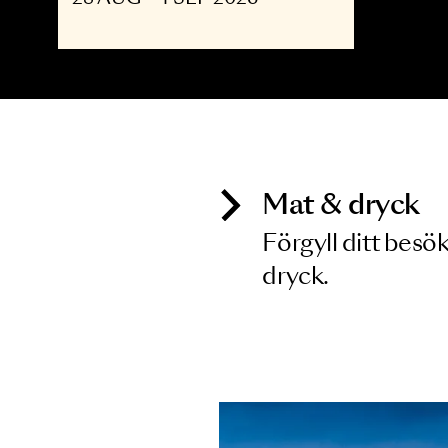
OPERA
The Shining - Opera
upp till 30
28 AUG - 4 SEP 2026