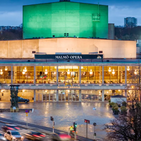
ck
Säso
 besök med mat och
Blädd
26/27