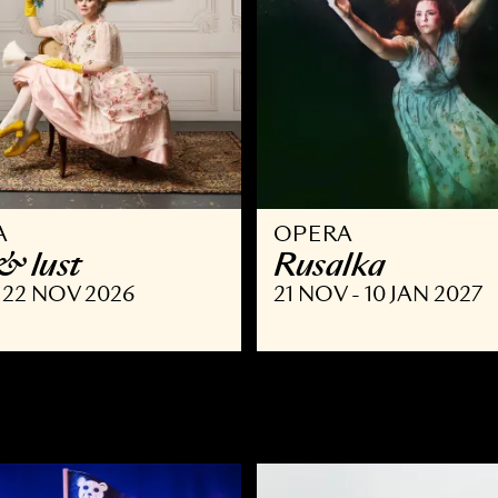
PERA
OPERA
 list & lust
Rusalka
SEP - 22 NOV 2026
21 NOV - 10