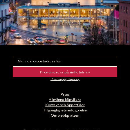
Nyhetsbrev
Ta del av förhandsinformation och biljettsläpp.
Prenumerera på nyhetsbrev
Personuppgiftspolicy
Press
Allmänna köpvillkor
Kontakt och öppettider
Tillgänglighetsredogörelse
Om webbplatsen