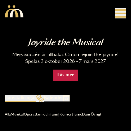
Hoppa till huvudinnehåll
Joyride the Musical
Megasuccén är tillbaka. C'mon rejoin the joyride!
Spelas 2 oktober 2026 - 7 mars 2027
Läs mer
Föreställningar
Kalender
Val av kategori uppdaterar innehållet automatiskt
Alla
Musikal
Opera
Barn och familj
Konsert
Turné
Dans
Övrigt