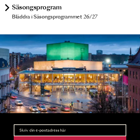
Säsongsprogram
Bläddra i Säsongsprogrammet 26/27
Nyhetsbrev
Ta del av förhandsinformation och biljettsläpp.