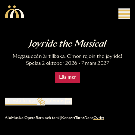
Hoppa till huvudinnehåll
Joyride the Musical
Megasuccén är tillbaka. C'mon rejoin the joyride!
Spelas 2 oktober 2026 - 7 mars 2027
Läs mer
Föreställningar
Kalender
Val av kategori uppdaterar innehållet automatiskt
Alla
Musikal
Opera
Barn och familj
Konsert
Turné
Dans
Övrigt