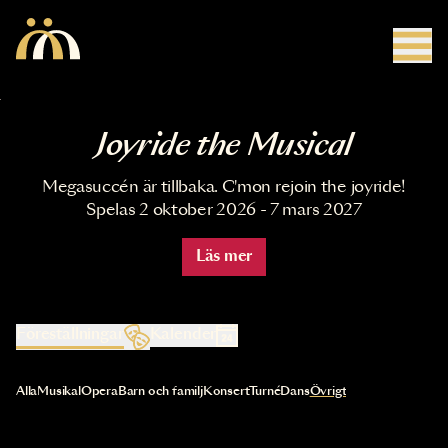
Hoppa till huvudinnehåll
Joyride the Musical
Megasuccén är tillbaka. C'mon rejoin the joyride!
Spelas 2 oktober 2026 - 7 mars 2027
Läs mer
Föreställningar
Kalender
Val av kategori uppdaterar innehållet automatiskt
Alla
Musikal
Opera
Barn och familj
Konsert
Turné
Dans
Övrigt