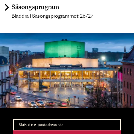
Säsongsprogram
Bläddra i Säsongsprogrammet 26/27
Nyhetsbrev
Ta del av förhandsinformation och biljettsläpp.