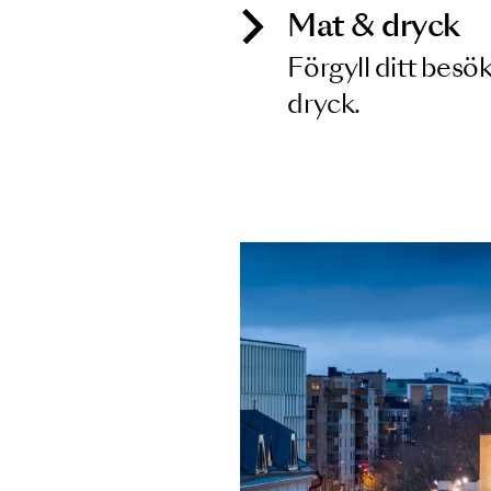
Mat & dry
Förgyll ditt
dryck.