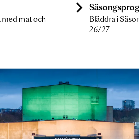
ck
Säso
 besök med mat och
Blädd
26/27