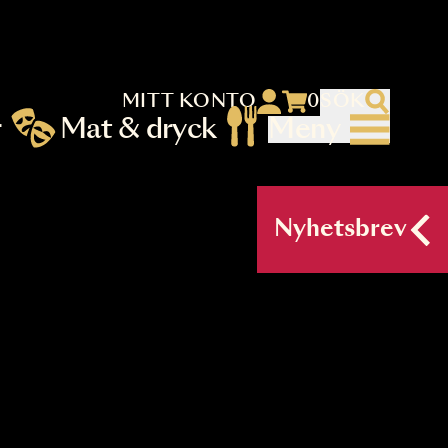
MITT KONTO
 menu)
llningar
Mat & dryck
Me
nu (primary) SV
Nyh