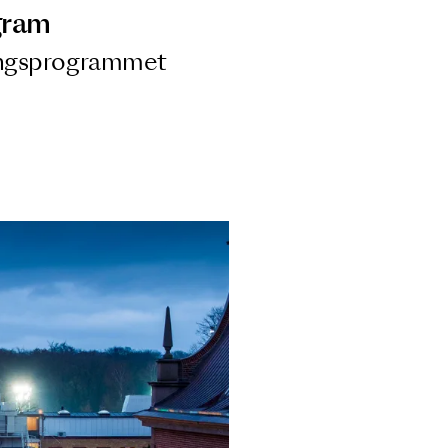
ngsprogram
ra i Säsongsprogrammet