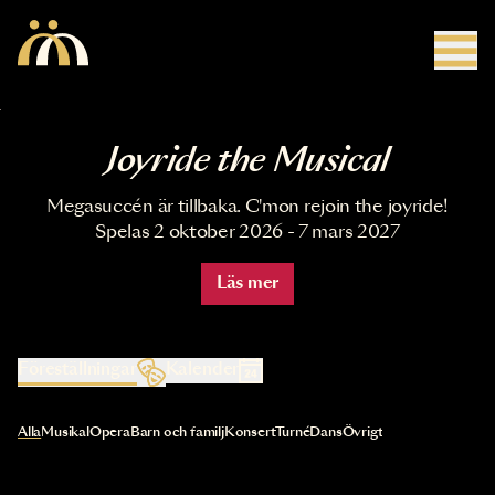
Hoppa till huvudinnehåll
Joyride the Musical
Megasuccén är tillbaka. C'mon rejoin the joyride!
Spelas 2 oktober 2026 - 7 mars 2027
Läs mer
Föreställningar
Kalender
Val av kategori uppdaterar innehållet automatiskt
Alla
Musikal
Opera
Barn och familj
Konsert
Turné
Dans
Övrigt