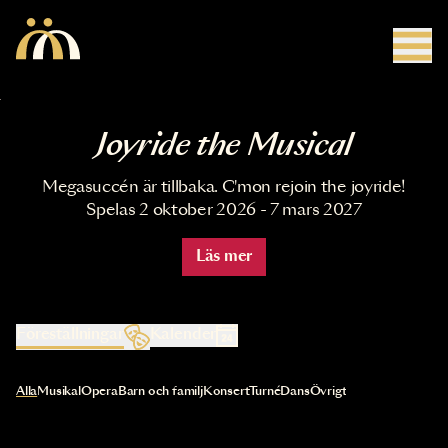
Hoppa till huvudinnehåll
Joyride the Musical
Megasuccén är tillbaka. C'mon rejoin the joyride!
Spelas 2 oktober 2026 - 7 mars 2027
Läs mer
Föreställningar
Kalender
Val av kategori uppdaterar innehållet automatiskt
Alla
Musikal
Opera
Barn och familj
Konsert
Turné
Dans
Övrigt