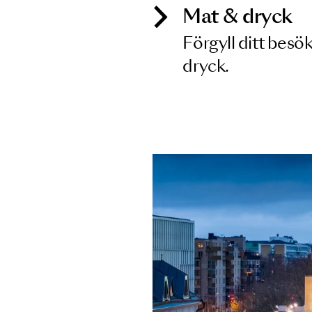
Mat & dry
Förgyll ditt
dryck.