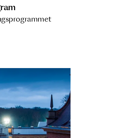
ngsprogram
ra i Säsongsprogrammet