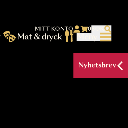
MITT KONTO
 menu)
llningar
Mat & dryck
Me
nu (primary) SV
Nyh