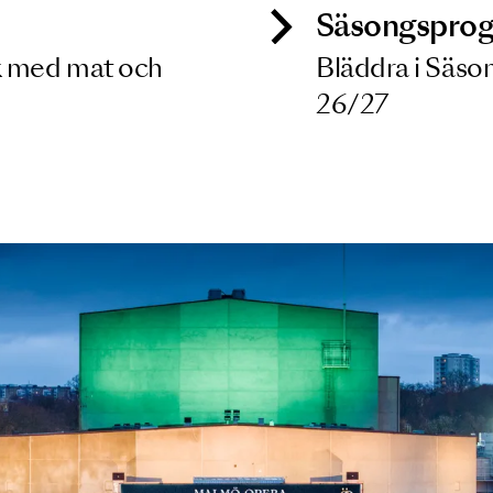
ck
Säso
 besök med mat och
Blädd
26/27