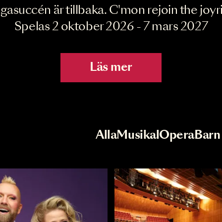
Joyride the Mu
Megasuccén är tillbaka. C'mon rejoin 
Spelas 2 oktober 2026 - 7 mar
Läs mer
r
Val av kategori
Alla
Musikal
Op