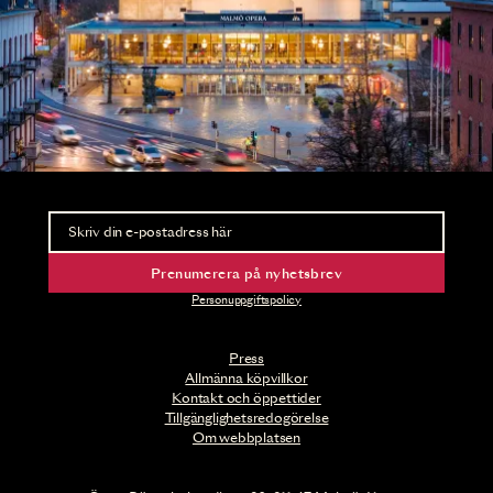
Nyhetsbrev
Ta del av förhandsinformation och biljettsläpp.
Prenumerera på nyhetsbrev
Personuppgiftspolicy
Press
Allmänna köpvillkor
Kontakt och öppettider
Tillgänglighetsredogörelse
Om webbplatsen