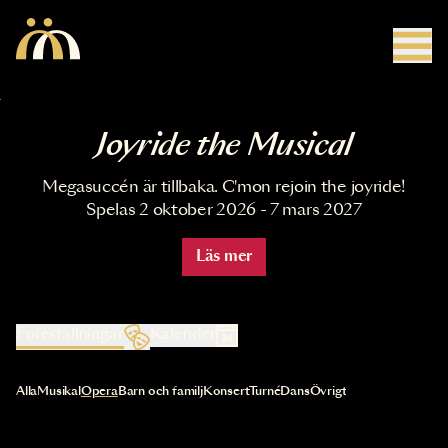
Hoppa till huvudinnehåll
Joyride the Musical
Megasuccén är tillbaka. C'mon rejoin the joyride!
Spelas 2 oktober 2026 - 7 mars 2027
Läs mer
Föreställningar
Kalender
Val av kategori uppdaterar innehållet automatiskt
Alla
Musikal
Opera
Barn och familj
Konsert
Turné
Dans
Övrigt