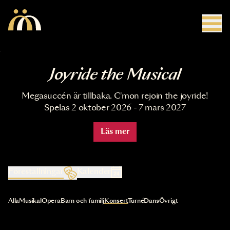
Hoppa till huvudinnehåll
Joyride the Musical
Megasuccén är tillbaka. C'mon rejoin the joyride!
Spelas 2 oktober 2026 - 7 mars 2027
Läs mer
Föreställningar
Kalender
Val av kategori uppdaterar innehållet automatiskt
Alla
Musikal
Opera
Barn och familj
Konsert
Turné
Dans
Övrigt