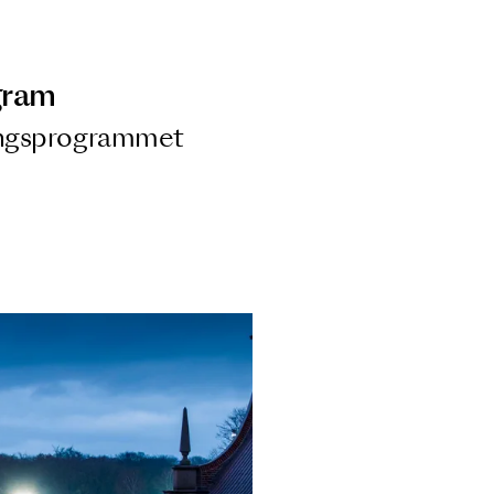
ngsprogram
ra i Säsongsprogrammet