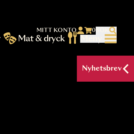
MITT KONTO
 menu)
llningar
Mat & dryck
Me
nu (primary) SV
Nyh