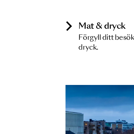
Inga föreställningar matchar
Mat & dry
Förgyll ditt
dryck.