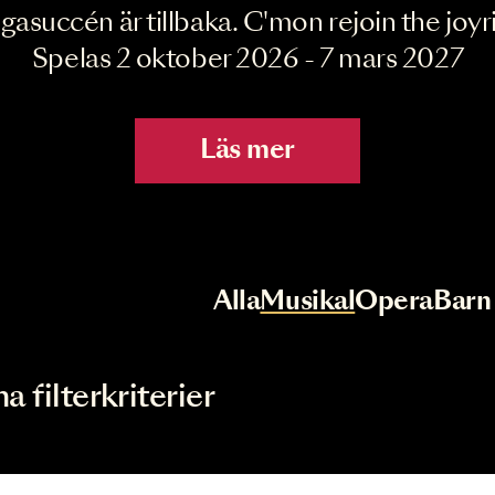
Joyride the Mu
Megasuccén är tillbaka. C'mon rejoin 
Spelas 2 oktober 2026 - 7 mar
Läs mer
r
Val av kategori
Alla
Musikal
Op