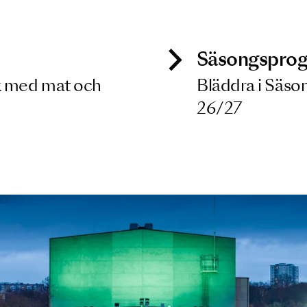
 dina filterkriterier
ck
Säso
 besök med mat och
Blädd
26/27