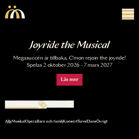
Hoppa till huvudinnehåll
Joyride the Musical
Megasuccén är tillbaka. C'mon rejoin the joyride!
Spelas 2 oktober 2026 - 7 mars 2027
Läs mer
Föreställningar
Kalender
Val av kategori uppdaterar innehållet automatiskt
Alla
Musikal
Opera
Barn och familj
Konsert
Turné
Dans
Övrigt