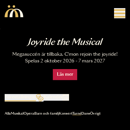
Hoppa till huvudinnehåll
Joyride the Musical
Megasuccén är tillbaka. C'mon rejoin the joyride!
Spelas 2 oktober 2026 - 7 mars 2027
Läs mer
Föreställningar
Kalender
Val av kategori uppdaterar innehållet automatiskt
Alla
Musikal
Opera
Barn och familj
Konsert
Turné
Dans
Övrigt