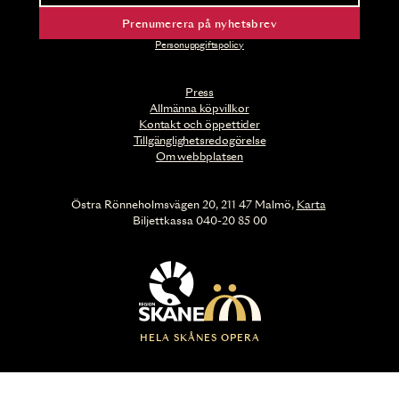
Prenumerera på nyhetsbrev
Personuppgiftspolicy
Press
Allmänna köpvillkor
Kontakt och öppettider
Tillgänglighetsredogörelse
Om webbplatsen
Östra Rönneholmsvägen 20, 211 47 Malmö,
Karta
Biljettkassa 040-20 85 00
HELA SKÅNES OPERA