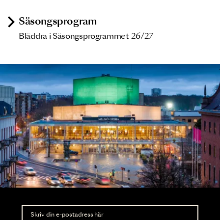
Säsongsprogram
Bläddra i Säsongsprogrammet 26/27
Nyhetsbrev
Ta del av förhandsinformation och biljettsläpp.